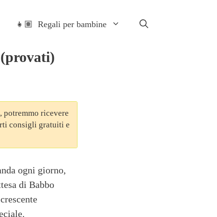
👧🏽 Regali per bambine
 (provati)
one, potremmo ricevere
i consigli gratuiti e
anda ogni giorno,
ttesa di Babbo
 crescente
eciale.