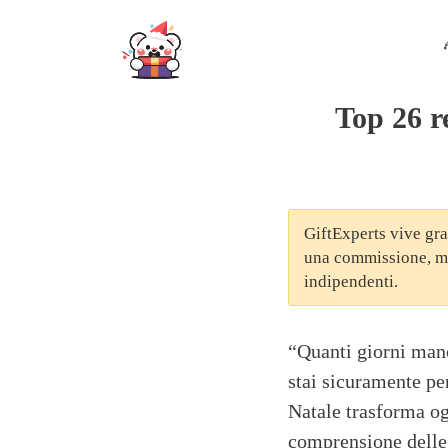
Skip
to
content
Top 26 re
GiftExperts vive graz
una commissione, ma 
indipendenti.
“Quanti giorni manc
stai sicuramente pe
Natale trasforma o
comprensione delle 