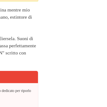
ucina mentre mio
ano, estintore di
liersela. Suoni di
assa perfettamente
N" scritto con
o dedicato per riporlo