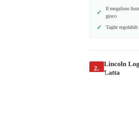
Il megafono funz
gioco
Taglie regolabili
Lincoln Log
2.
Latta