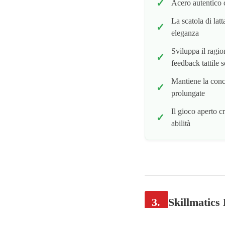
Acero autentico c
La scatola di lat
eleganza
Sviluppa il ragi
feedback tattile 
Mantiene la conc
prolungate
Il gioco aperto c
abilità
3.
Skillmatics