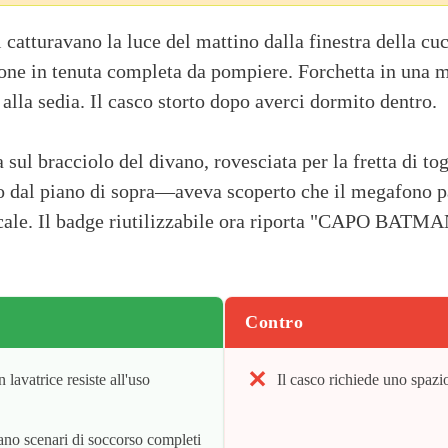
ti catturavano la luce del mattino dalla finestra della c
ione in tenuta completa da pompiere. Forchetta in una m
alla sedia. Il casco storto dopo averci dormito dentro.
 sul bracciolo del divano, rovesciata per la fretta di tog
o dal piano di sopra—aveva scoperto che il megafono p
 scale. Il badge riutilizzabile ora riporta "CAPO BATMA
Contro
 lavatrice resiste all'uso
Il casco richiede uno spazi
ano scenari di soccorso completi