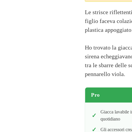
Le strisce rifletten
figlio faceva colaz
plastica appoggiato 
Ho trovato la giacca
sirena echeggiavan
tra le sbarre delle
pennarello viola.
Pro
Giacca lavabile in
quotidiano
Gli accessori cre