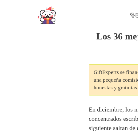
Skip
to
🎅
content
Los 36 mej
GiftExperts se finan
una pequeña comisió
honestas y gratuitas
En diciembre, los 
concentrados escrib
siguiente saltan de