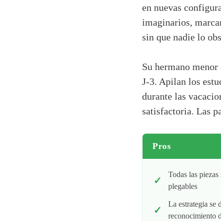
en nuevas configur
imaginarios, marcan
sin que nadie lo ob
Su hermano menor a
J-3. Apilan los estu
durante las vacacio
satisfactoria. Las p
Pros
Todas las piezas
plegables
La estrategia se 
reconocimiento d