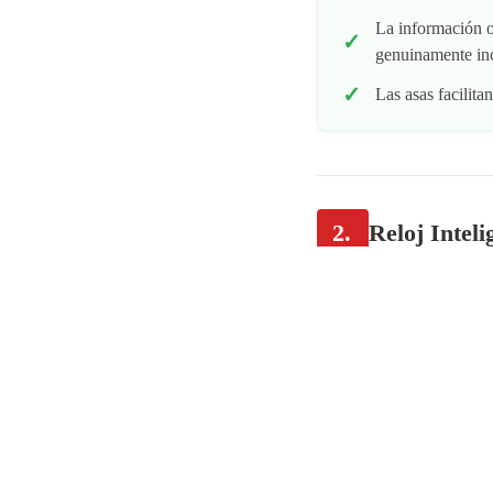
La información o
genuinamente inc
Las asas facilita
2.
Reloj Intel