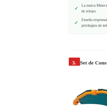
La marca Minecra
de relojes
Enseña responsab
privilegios de te
3.
Set de Con