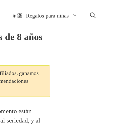
👧🏽 Regalos para niñas
s de 8 años
afiliados, ganamos
comendaciones
omento están
l seriedad, y al