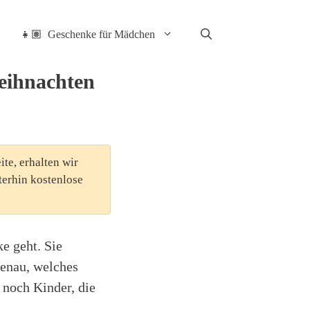
👧🏽 Geschenke für Mädchen
Weihnachten
ite, erhalten wir
terhin kostenlose
e geht. Sie
genau, welches
 noch Kinder, die
.