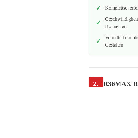
Komplettset erfo
Geschwindigkeit
Können an
Vermittelt räuml
Gestalten
2.
R36MAX Ret