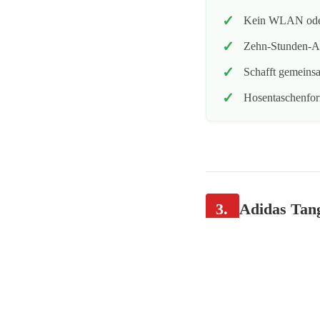
Kein WLAN oder
Zehn-Stunden-Ak
Schafft gemeins
Hosentaschenform
3.
Adidas Tang