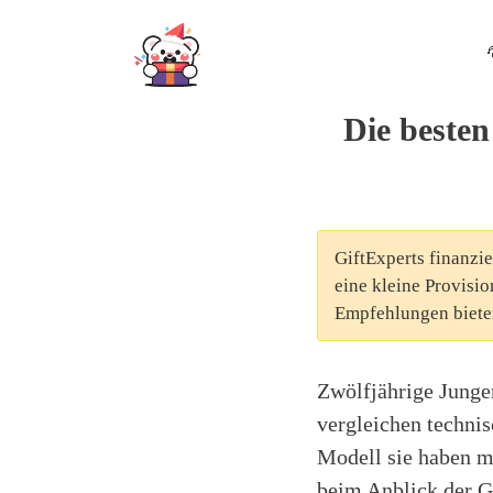
Skip
to
content
Die besten
GiftExperts finanzie
eine kleine Provisio
Empfehlungen biete
Zwölfjährige Junge
vergleichen techni
Modell sie haben mö
beim Anblick der G