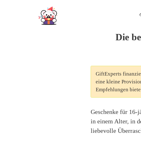
Skip
to
content
Die be
GiftExperts finanzie
eine kleine Provisio
Empfehlungen biete
Geschenke für 16-j
in einem Alter, in
liebevolle Überrasc