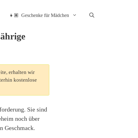
👧🏽 Geschenke für Mädchen
Jährige
ite, erhalten wir
terhin kostenlose
orderung. Sie sind
geheim noch über
ren Geschmack.