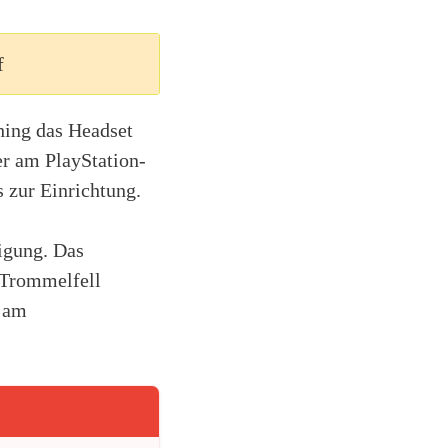
f
hing das Headset
r am PlayStation-
s zur Einrichtung.
igung. Das
s Trommelfell
s am