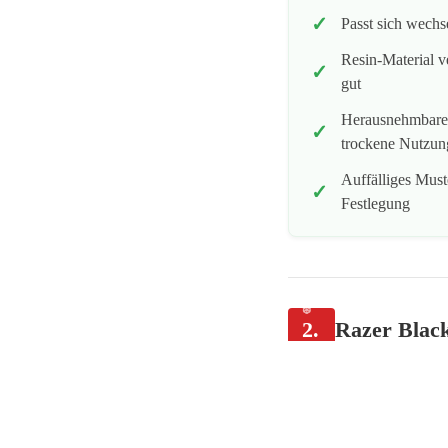
Passt sich wechs
Resin-Material v
gut
Herausnehmbarer 
trockene Nutzun
Auffälliges Must
Festlegung
2.
Razer Blac