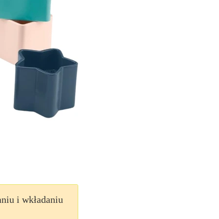
niu i wkładaniu