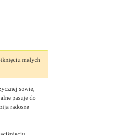
otknięciu małych
zycznej sowie,
alne pasuje do
bija radosne
aciśnięciu.