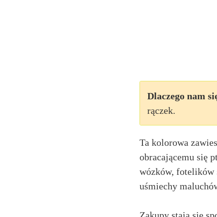
Dlaczego nam si
rączek.
Ta kolorowa zawies
obracającemu się p
wózków, fotelików 
uśmiechy maluchów,
Zakupy stają się s