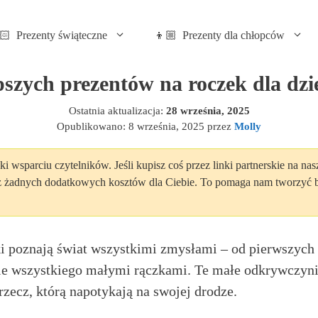
🏻 Prezenty świąteczne
👦🏼 Prezenty dla chłopców
pszych prezentów na roczek dla dz
Ostatnia aktualizacja:
28 września, 2025
Opublikowano:
8 września, 2025
przez
Molly
ki wsparciu czytelników. Jeśli kupisz coś przez linki partnerskie na na
z żadnych dodatkowych kosztów dla Ciebie. To pomaga nam tworzyć be
i poznają świat wszystkimi zmysłami – od pierwszych
ie wszystkiego małymi rączkami. Te małe odkrywczyni
zecz, którą napotykają na swojej drodze.