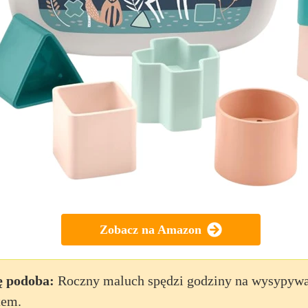
Zobacz na Amazon
ę podoba:
Roczny maluch spędzi godziny na wysypywa
tem.