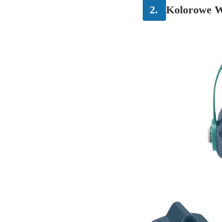
2.
Kolorowe W