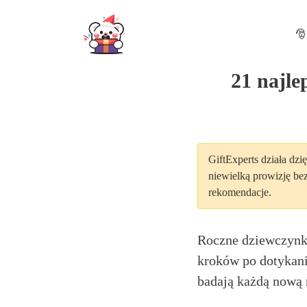
Skip
to
🎅
content
21 najle
GiftExperts działa dzię
niewielką prowizję be
rekomendacje.
Roczne dziewczynk
kroków po dotykan
badają każdą nową r