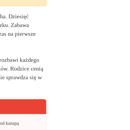
ha. Dziesięć
czku. Zabawa
zas na pierwsze
 rozbawi każdego
ków. Rodzice cenią
ie sprawdza się w
pod kanapą