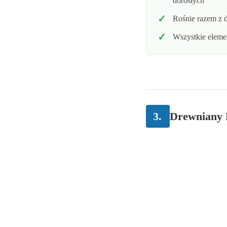
dorosłych
Rośnie razem z d
Wszystkie eleme
3.
Drewniany 