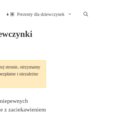
👧🏽 Prezenty dla dziewczynek
iewczynki
szej stronie, otrzymamy
zpłatne i niezależne
 niepewnych
e z zaciekawieniem