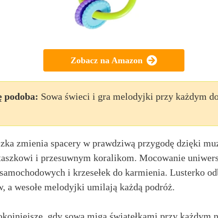
Zobacz na Amazon
ę podoba:
Sowa świeci i gra melodyjki przy każdym d
zka zmienia spacery w prawdziwą przygodę dzięki mu
taszkowi i przesuwnym koralikom. Mocowanie uniwers
samochodowych i krzesełek do karmienia. Lusterko od
 a wesołe melodyjki umilają każdą podróż.
pokojniejsze, gdy sowa miga światełkami przy każdym n