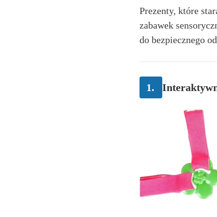
Prezenty, które sta
zabawek sensoryczn
do bezpiecznego od
1.
Interaktyw