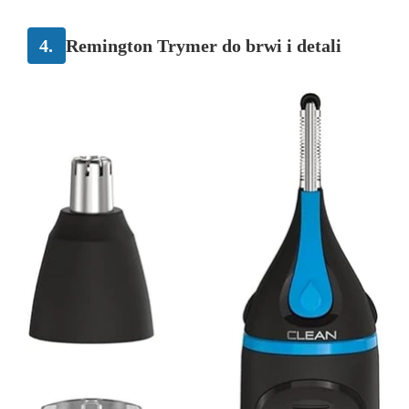
4.
Remington Trymer do brwi i detali