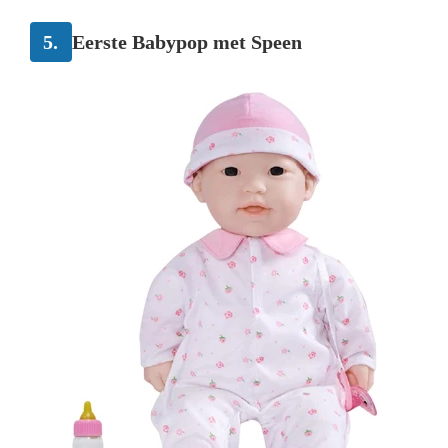
5.
Eerste Babypop met Speen