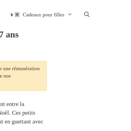
👧🏽 Cadeaux pour filles
7 ans
ter une rémunération
de nos
nt entre la
oël. Ces petits
ut en guettant avec