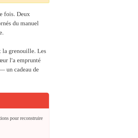
le fois. Deux
cornés du manuel
e.
t la grenouille. Les
sœur l'a emprunté
e — un cadeau de
ctions pour reconstruire