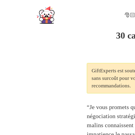
Skip
to
🎅🏻
content
30 c
GiftExperts est sout
sans surcoût pour vo
recommandations.
“Je vous promets que
négociation stratég
malins connaissent 
impatience le passa