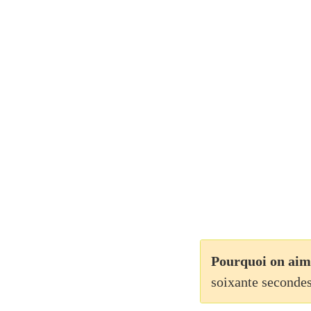
Pourquoi on aim
soixante seconde