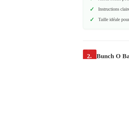
Instructions clai
Taille idéale pou
2.
Bunch O Bal