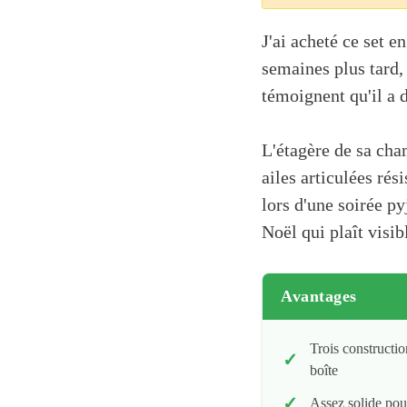
J'ai acheté ce set e
semaines plus tard,
témoignent qu'il a 
L'étagère de sa cham
ailes articulées ré
lors d'une soirée p
Noël qui plaît visib
Avantages
Trois constructi
boîte
Assez solide pou