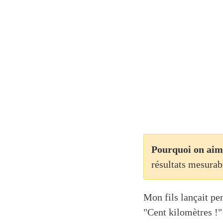
Pourquoi on aim
résultats mesurab
Mon fils lançait pen
"Cent kilomètres !"