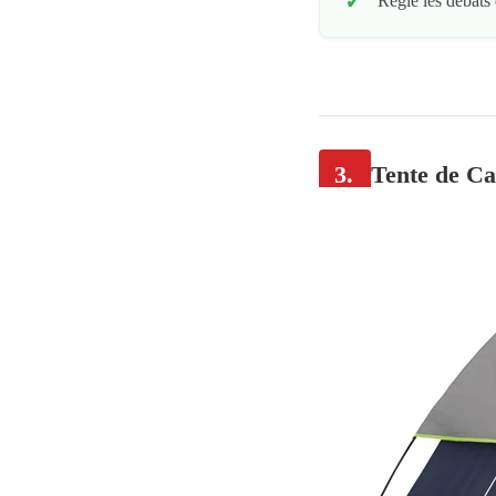
Règle les débats
3.
Tente de C