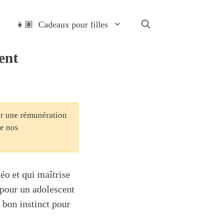
👧🏽 Cadeaux pour filles
ent
ter une rémunération
de nos
éo et qui maîtrise
 pour un adolescent
 bon instinct pour