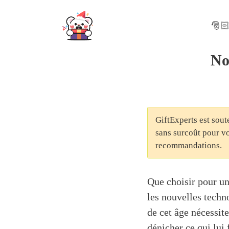
Skip
to
🎅🏻
content
No
GiftExperts est sout
sans surcoût pour vo
recommandations.
Que choisir pour un
les nouvelles techn
de cet âge nécessit
dénicher ce qui lui 