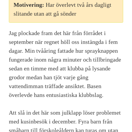
Motivering:
Har överlevt två års dagligt
slitande utan att gå sönder
Jag plockade fram det här från förrådet i
september när regnet höll oss instängda i fem
dagar. Min tvååring fattade hur sprayknappen
fungerade inom några minuter och tillbringade
sedan en timme med att klubba på lysande
grodor medan han tjöt varje gång
vattendimman träffade ansiktet. Basen
överlevde hans entusiastiska klubbslag.
Att slå in det här som julklapp löser problemet
med kusinbesök i december. Fyra barn från
småbarn till förskoleåldern kan turas om utan