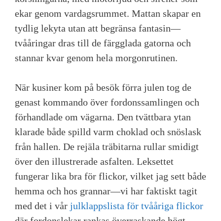
ekar genom vardagsrummet. Mattan skapar en
tydlig lekyta utan att begränsa fantasin—
tvååringar dras till de färgglada gatorna och
stannar kvar genom hela morgonrutinen.
När kusiner kom på besök förra julen tog de
genast kommando över fordonssamlingen och
förhandlade om vägarna. Den tvättbara ytan
klarade både spilld varm choklad och snöslask
från hallen. De rejäla träbitarna rullar smidigt
över den illustrerade asfalten. Leksettet
fungerar lika bra för flickor, vilket jag sett både
hemma och hos grannar—vi har faktiskt tagit
med det i vår
julklappslista för tvååriga flickor
där fordonslekar rankas överraskande högt.