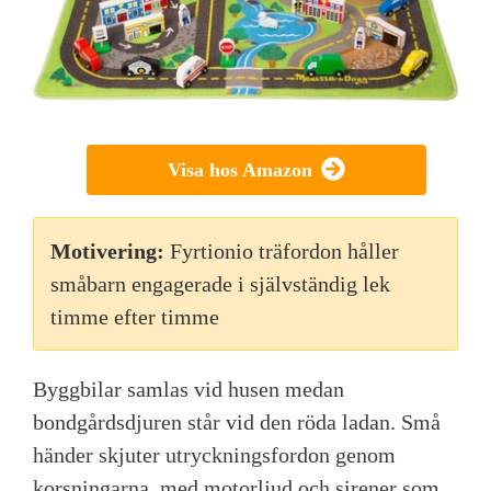
Visa hos Amazon
Motivering:
Fyrtionio träfordon håller
småbarn engagerade i självständig lek
timme efter timme
Byggbilar samlas vid husen medan
bondgårdsdjuren står vid den röda ladan. Små
händer skjuter utryckningsfordon genom
korsningarna, med motorljud och sirener som