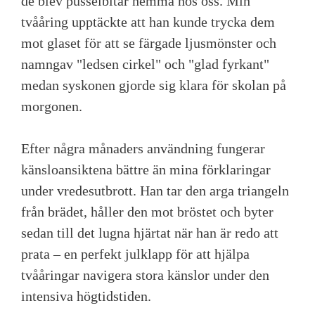
de blev pusselbitar hemma hos oss. Min
tvååring upptäckte att han kunde trycka dem
mot glaset för att se färgade ljusmönster och
namngav "ledsen cirkel" och "glad fyrkant"
medan syskonen gjorde sig klara för skolan på
morgonen.
Efter några månaders användning fungerar
känsloansiktena bättre än mina förklaringar
under vredesutbrott. Han tar den arga triangeln
från brädet, håller den mot bröstet och byter
sedan till det lugna hjärtat när han är redo att
prata – en perfekt julklapp för att hjälpa
tvååringar navigera stora känslor under den
intensiva högtidstiden.