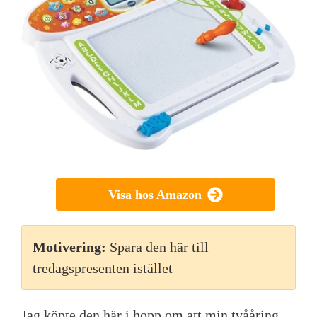
Visa hos Amazon
Motivering:
Spara den här till
tredagspresenten istället
Jag köpte den här i hopp om att min tvååring