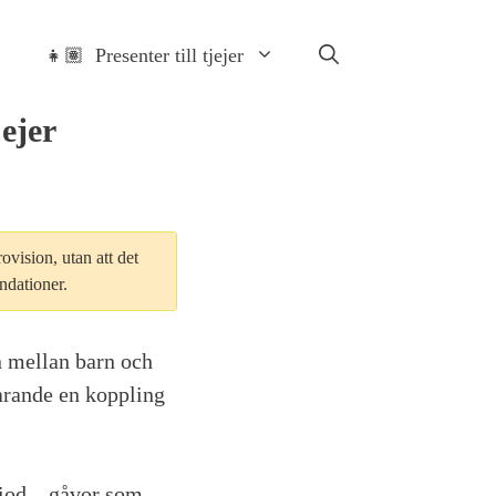
👧🏽 Presenter till tjejer
jejer
ovision, utan att det
ndationer.
en mellan barn och
arande en koppling
riod – gåvor som