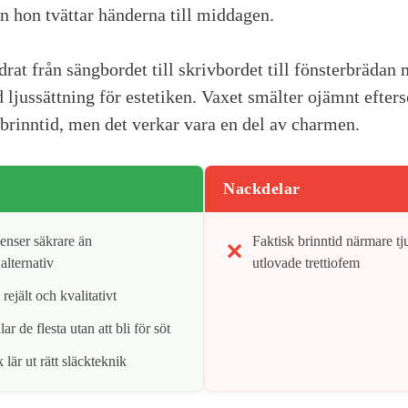
n hon tvättar händerna till middagen.
rat från sängbordet till skrivbordet till fönsterbrädan
ljussättning för estetiken. Vaxet smälter ojämnt efters
brinntid, men det verkar vara en del av charmen.
Nackdelar
ienser säkrare än
Faktisk brinntid närmare t
alternativ
utlovade trettiofem
rejält och kvalitativt
lar de flesta utan att bli för söt
lär ut rätt släckteknik