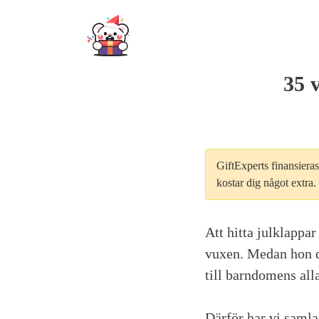
Skip
to
content
35 v
GiftExperts finansieras 
kostar dig något extra
Att hitta julklappar
vuxen. Medan hon d
till barndomens all
Därför har vi samla