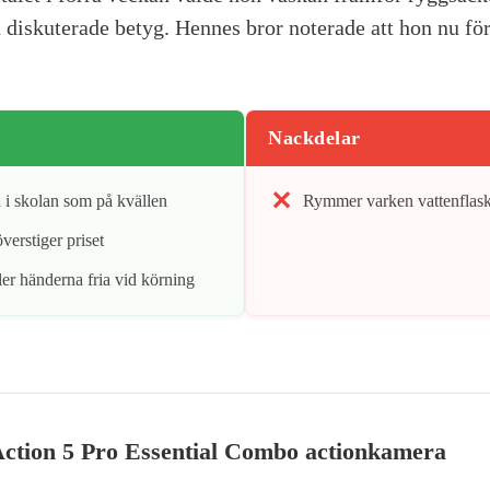
iskuterade betyg. Hennes bror noterade att hon nu för
Nackdelar
a i skolan som på kvällen
Rymmer varken vattenflaska
verstiger priset
r händerna fria vid körning
ction 5 Pro Essential Combo actionkamera