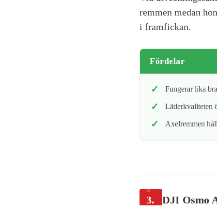
remmen medan hon d
i framfickan.
Fördelar
Fungerar lika br
Läderkvaliteten ö
Axelremmen hålle
3.
DJI Osmo A