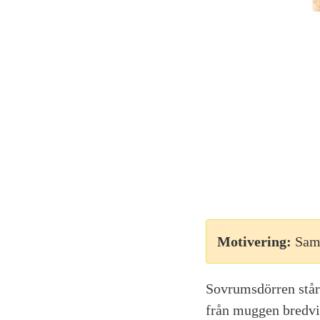
Motivering:
Sam
Sovrumsdörren står 
från muggen bredvid