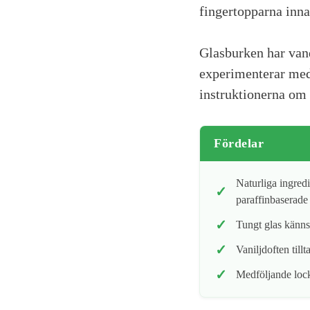
fingertopparna inna
Glasburken har vand
experimenterar med 
instruktionerna om 
Fördelar
Naturliga ingred
paraffinbaserade 
Tungt glas känns 
Vaniljdoften tillta
Medföljande lock 