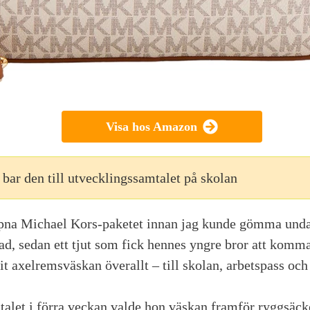
Visa hos Amazon
bar den till utvecklingssamtalet på skolan
pna Michael Kors-paketet innan jag kunde gömma undan
ad, sedan ett tjut som fick hennes yngre bror att komm
it axelremsväskan överallt – till skolan, arbetspass och
alet i förra veckan valde hon väskan framför ryggsäck