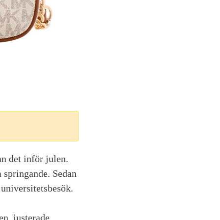
 det inför julen.
a springande. Sedan
 universitetsbesök.
en, justerade