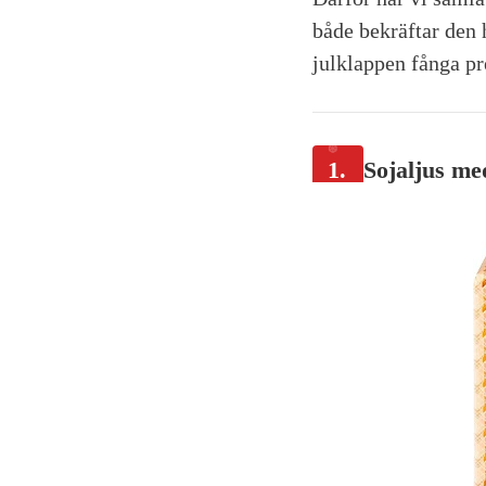
både bekräftar den 
julklappen fånga pr
1.
Sojaljus me