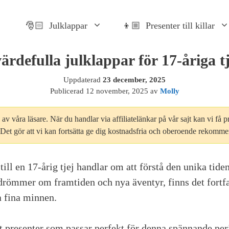
🎅🏻 Julklappar
👦🏼 Presenter till killar
ärdefulla julklappar för 17-åriga t
Uppdaterad
23 december, 2025
Publicerad
12 november, 2025
av
Molly
av våra läsare. När du handlar via affiliatelänkar på vår sajt kan vi få pr
. Det gör att vi kan fortsätta ge dig kostnadsfria och oberoende rekomme
 till en 17-årig tjej handlar om att förstå den unika tid
römmer om framtiden och nya äventyr, finns det fortf
a fina minnen.
t presenter som passar perfekt för denna spännande pe