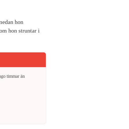
 medan hon
om hon struntar i
jugo timmar än