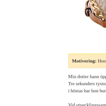
Motivering:
Hon 
Min dotter hann öp
Tre sekunders tystn
i höstas har hon bur
Vid utvecklingssamt