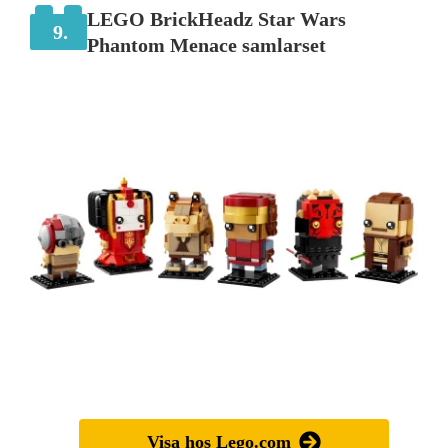
LEGO BrickHeadz Star Wars
9.
Phantom Menace samlarset
Visa hos Lego.com