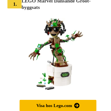
LEGO Marvel Dansande Groot-
1.
byggsats
Visa hos Lego.com