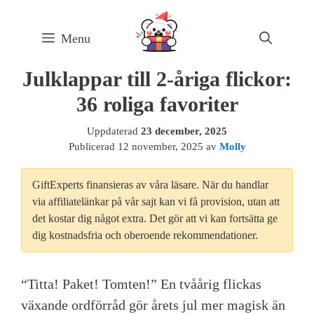
Skip
to
Menu
content
Julklappar till 2-åriga flickor:
36 roliga favoriter
Uppdaterad
23 december, 2025
Publicerad
12 november, 2025
av
Molly
GiftExperts finansieras av våra läsare. När du handlar
via affiliatelänkar på vår sajt kan vi få provision, utan att
det kostar dig något extra. Det gör att vi kan fortsätta ge
dig kostnadsfria och oberoende rekommendationer.
“Titta! Paket! Tomten!” En tvåårig flickas
växande ordförråd gör årets jul mer magisk än