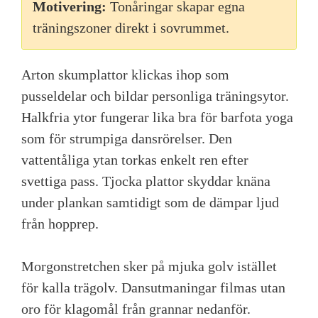
Motivering:
Tonåringar skapar egna
träningszoner direkt i sovrummet.
Arton skumplattor klickas ihop som
pusseldelar och bildar personliga träningsytor.
Halkfria ytor fungerar lika bra för barfota yoga
som för strumpiga dansrörelser. Den
vattentåliga ytan torkas enkelt ren efter
svettiga pass. Tjocka plattor skyddar knäna
under plankan samtidigt som de dämpar ljud
från hopprep.
Morgonstretchen sker på mjuka golv istället
för kalla trägolv. Dansutmaningar filmas utan
oro för klagomål från grannar nedanför.